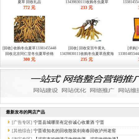
夏草 回收礼品
13439830111收购冬虫夏草
133814
772 元
233 元
[回收] 收购冬虫夏草13381455448
[回收] 回收安宫牛黄丸
[求购
回收北京同仁堂冬虫夏草价格
13439830111收购冬虫夏草燕窝海
13381485
300 元
235 元
参
最新发布的网店产品
[广告专区]
宁晋县城哪里有定价诚心收董酒 宁晋
[其他综合]
宁晋谁知名的回收散装剑南春回收泸州老窖