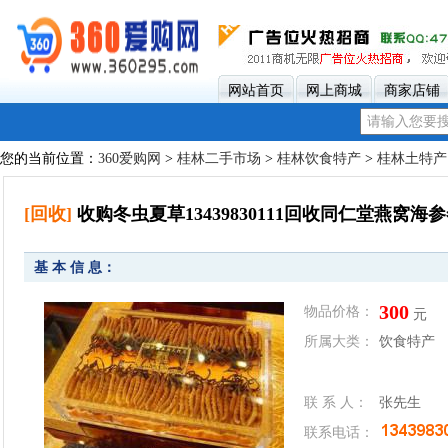
网站首页
网上商城
商家店铺
您的当前位置：
360爱购网
>
桂林二手市场
>
桂林饮食特产
>
桂林土特产
[回收]
收购冬虫夏草13439830111回收同仁堂燕窝海
基 本 信 息：
300
物品价格：
元
所属大类：
饮食特产
联 系 人：
张先生
联系电话：