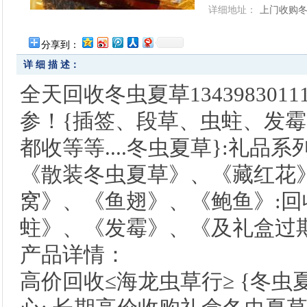
详细地址：
上门收购
分享到：
详 细 描 述：
全天回收冬虫夏草13439830
参！{插签、段草、虫蛀、发霉
都收等等....冬虫夏草}:礼品
《散装冬虫夏草》、《藏红花
窝》、《鱼翅》、《鲍鱼》:
蛀》、《发霉》、《及礼盒过期冬
产品详情：
高价回收≤海龙虫草行≥ {冬