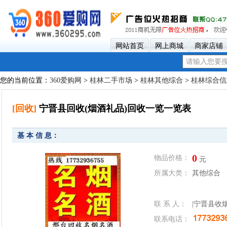
网站首页
网上商城
商家店铺
您的当前位置：
360爱购网
>
桂林二手市场
>
桂林其他综合
>
桂林综合信
[回收]
宁晋县回收(烟酒礼品)回收一览一览表
基 本 信 息：
0
物品价格：
元
所属大类：
其他综合
联 系 人：
|宁晋县收
联系电话：
县收酒|宁